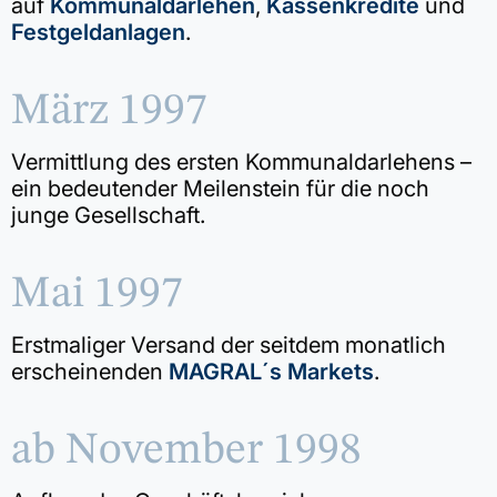
auf
Kommunaldarlehen
,
Kassenkredite
und
Festgeldanlagen
.
März 1997
Vermittlung des ersten Kommunaldarlehens –
ein bedeutender Meilenstein für die noch
junge Gesellschaft.
Mai 1997
Erstmaliger Versand der seitdem monatlich
erscheinenden
MAGRAL´s Markets
.
ab November 1998