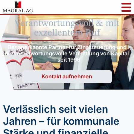
Verantwortungsvoll & mit
exzellentem Ruf
Der anerkannte Partner für Zinssteuerung und
die verantwortungsvolle Vermittlung von Kapital
– seit 1996
Kontakt aufnehmen
Verlässlich seit vielen
Jahren – für kommunale
Stärke und finanzielle