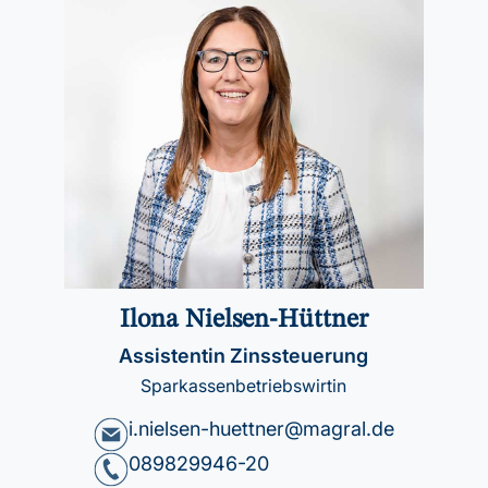
Ilona Nielsen-Hüttner
Assistentin Zinssteuerung
Sparkassenbetriebswirtin
i.nielsen-huettner@magral.de
089829946-20