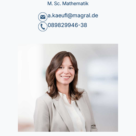
M. Sc. Mathematik
a.kaeufl@magral.de
089829946-38